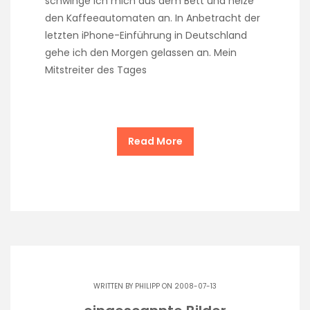
schwinge ich mich aus dem Bett und heize
den Kaffeeautomaten an. In Anbetracht der
letzten iPhone-Einführung in Deutschland
gehe ich den Morgen gelassen an. Mein
Mitstreiter des Tages
Read More
WRITTEN BY
PHILIPP
ON 2008-07-13