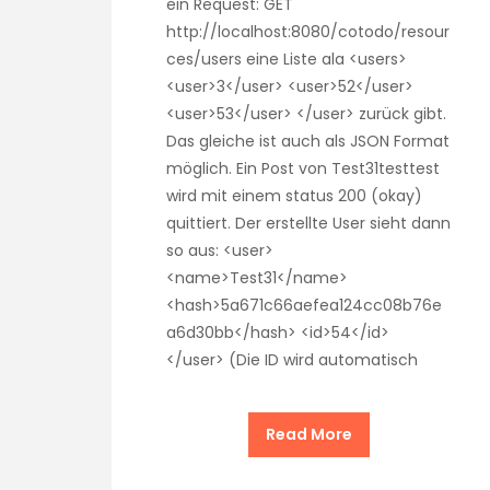
ein Request: GET
http://localhost:8080/cotodo/resour
ces/users eine Liste ala <users>
<user>3</user> <user>52</user>
<user>53</user> </user> zurück gibt.
Das gleiche ist auch als JSON Format
möglich. Ein Post von Test31testtest
wird mit einem status 200 (okay)
quittiert. Der erstellte User sieht dann
so aus: <user>
<name>Test31</name>
<hash>5a671c66aefea124cc08b76e
a6d30bb</hash> <id>54</id>
</user> (Die ID wird automatisch
Read More