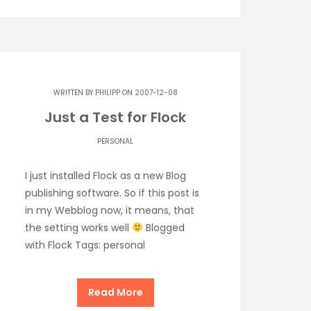
WRITTEN BY
PHILIPP
ON 2007-12-08
Just a Test for Flock
PERSONAL
I just installed Flock as a new Blog
publishing software. So if this post is
in my Webblog now, it means, that
the setting works well
Blogged
with Flock Tags: personal
Read More