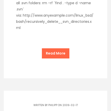
all .svn folders: rm -rf `find . -type d -name
.svn`
via: http://www.anyexample.com/linux_bsd/
bash/recursively_delete__svn_directories.x
ml
Read More
WRITTEN BY
PHILIPP
ON 2009-02-17