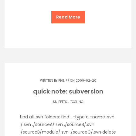
Read More
WRITTEN BY
PHILIPP
ON 2009-02-20
quick note: subversion
.
SNIPPETS
TOOLING
find all .svn folders: find . -type d -name .svn
./.svn ./sourceA/.svn ./sourceB/.svn
./sourceB/module/.svn ./sourceC/.svn delete