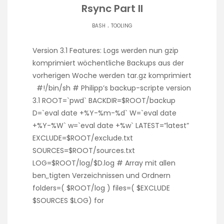
Rsync Part II
.
BASH
TOOLING
Version 3.1 Features: Logs werden nun gzip
komprimiert wöchentliche Backups aus der
vorherigen Woche werden tar.gz komprimiert
#!/bin/sh # Philipp’s backup-scripte version
3.1 ROOT=`pwd` BACKDIR=$ROOT/backup
D=`eval date +%Y-%m-%d` W=`eval date
+%Y-%W` w=`eval date +%w` LATEST=”latest”
EXCLUDE=$ROOT/exclude.txt
SOURCES=$ROOT/sources.txt
LOG=$ROOT/log/$D.log # Array mit allen
ben‚‚tigten Verzeichnissen und Ordnern
folders=( $ROOT/log ) files=( $EXCLUDE
$SOURCES $LOG) for