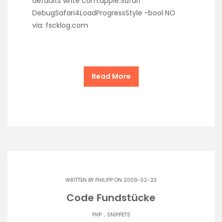
defaults write com.apple.Safari
DebugSafari4LoadProgressStyle -bool NO
via: fscklog.com
Read More
WRITTEN BY
PHILIPP
ON 2009-02-23
Code Fundstücke
.
PHP
SNIPPETS