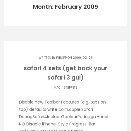
Month: February 2009
WRITTEN BY
PHILIPP
ON 2009-02-25
safari 4 sets (get back your
safari 3 gui)
.
MAC
SNIPPETS
Disable new Toolbar Features (e.g. tabs on
top) defaults write com.apple.Safari
DebugSafari4IncludeToolbarRedesign -bool
NO Disable iPhone-Style Progress-Bar