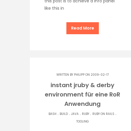
this post is to achieve a info panel
like this in
Read More
WRITTEN BY
PHILIPP
ON 2009-02-17
instant jruby & derby
environment für eine RoR
Anwendung
.
.
.
.
.
BASH
BUILD
JAVA
RUBY
RUBY ON RAILS
TOOLING