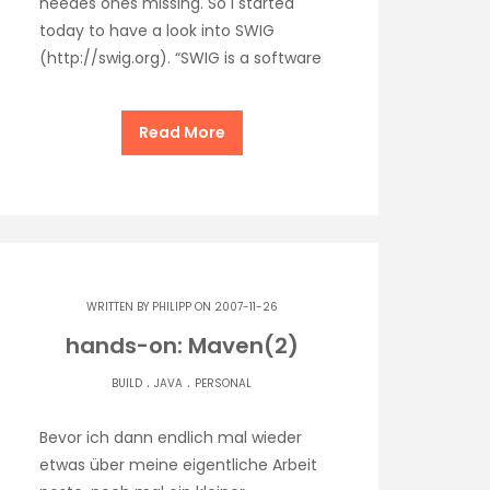
needes ones missing. So i started
today to have a look into SWIG
(http://swig.org). “SWIG is a software
Read More
WRITTEN BY
PHILIPP
ON 2007-11-26
hands-on: Maven(2)
.
.
BUILD
JAVA
PERSONAL
Bevor ich dann endlich mal wieder
etwas über meine eigentliche Arbeit