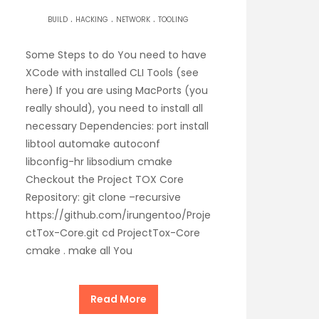
.
.
.
BUILD
HACKING
NETWORK
TOOLING
Some Steps to do You need to have
XCode with installed CLI Tools (see
here) If you are using MacPorts (you
really should), you need to install all
necessary Dependencies: port install
libtool automake autoconf
libconfig-hr libsodium cmake
Checkout the Project TOX Core
Repository: git clone –recursive
https://github.com/irungentoo/Proje
ctTox-Core.git cd ProjectTox-Core
cmake . make all You
Read More