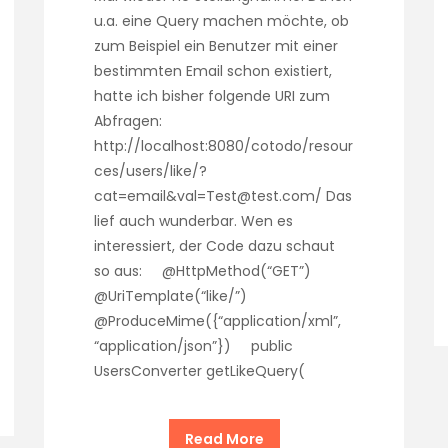
u.a. eine Query machen möchte, ob
zum Beispiel ein Benutzer mit einer
bestimmten Email schon existiert,
hatte ich bisher folgende URI zum
Abfragen:
http://localhost:8080/cotodo/resour
ces/users/like/?
cat=email&val=Test@test.com/ Das
lief auch wunderbar. Wen es
interessiert, der Code dazu schaut
so aus: @HttpMethod(“GET”)
@UriTemplate(“like/”)
@ProduceMime({“application/xml”,
“application/json”}) public
UsersConverter getLikeQuery(
Read More