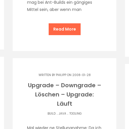
mag bei Ant-Builds ein gängiges
Mittel sein, aber wenn man
Read More
WRITTEN BY
PHILIPP
ON 2008-01-28
Upgrade – Downgrade –
Löschen – Upgrade:
Läuft
.
.
BUILD
JAVA
TOOLING
Mal wieder ne Stellungnahme: Da ich