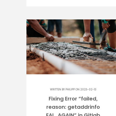
WRITTEN BY
PHILIPP
ON 2023-02-13
Fixing Error “failed,
reason: getaddrinfo
EAI_AGAIN” in Gitlab