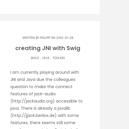
WRITTEN BY
PHILIPP
ON 2010-01-28
creating JNI with Swig
.
.
BUILD
JAVA
TOOLING
I am currently playing around with
JNI and Java due the colleagues
question to make the connect
features of jack-audio
(http://jackaudio.org) accessible to
java. There is already a javalib
(http://jjack.berlios.de) with some
features, there seems still some