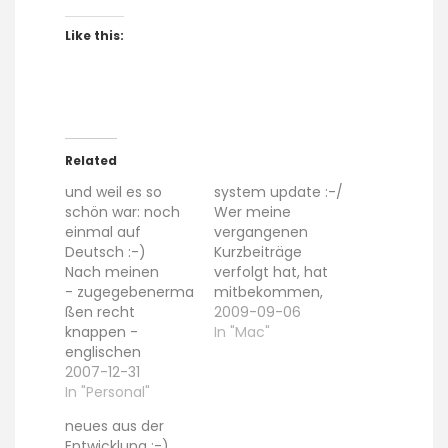
Like this:
Related
und weil es so
system update :-/
schön war: noch
Wer meine
einmal auf
vergangenen
Deutsch :-)
Kurzbeiträge
Nach meinen
verfolgt hat, hat
- zugegebenerma
mitbekommen,
ßen recht
dass ich mein
2009-09-06
knappen -
System auf
In "Mac"
englischen
MacOS 10.6
Wünschen für das
2007-12-31
aktualisiert habe.
neue Jahr, hier
In "Personal"
Neben vielen
noch einmal eine
Dingen die
neues aus der
längere, deutsche
erstaunlich
Entwicklung ;-)