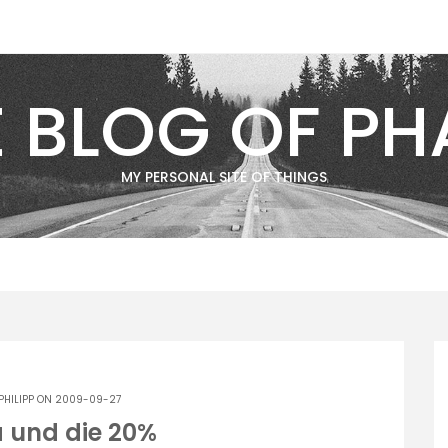
E BLOG OF PH
MY PERSONAL SITE OF THINGS
PHILIPP
ON 2009-09-27
a und die 20%