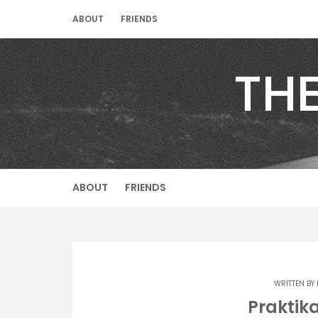
Skip
ABOUT
FRIENDS
to
content
TH
ABOUT
FRIENDS
WRITTEN BY
Praktik