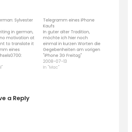
erman: Sylvester
Telegramm eines iPhone
Kaufs
riting in german,
In guter alter Tradition,
 no motivation at
möchte ich hier noch
 to translate it
einmal in kurzen Worten die
amm eines
Gegebenheiten am vorigen
hsels0700:
"iPhone 3G Freitag"
London: alles still
3
beschreiben: 08:00: Der
2008-07-13
 zu, kaum jemand
l"
Wecker schellt. In froher
In "Mac"
rassen. 0730: Wir
Erwartung schwinge ich
en uns ein
mich aus dem Bett und
nd-tages-ticket
heize den Kaffeeautomaten
und fahren ein
an. In Anbetracht der letzten
h die stadt auf
iPhone-Einführung in
ve a Reply
einer
Deutschland gehe ich den
rstelle0900:…
Morgen gelassen…