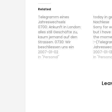
Related
Telegramm eines
today in g
Jahreswechsels
Nachlese
0700: Ankunft in London:
Sorry for w
alles still Geschäfte zu,
but i have
kaum jemand auf den
the moment
Strassen. 0730: Wir
:-(Telegr
beschliessen uns ein
Jahreswec
underground-tages-ticket
2007-01-02
Ankunft in 
2007-01-1
zu kaufen und fahren ein
In "Personal"
Geschäfte
In "Persona
wenig durch die stadt auf
auf den St
der suche einer
beschliess
gepäcklagerstelle 0900: Wir
undergrou
sind bei der Victoria Station.
zu kaufen 
0920: Wir haben die
wenig durc
Lea
Gepäckaufbewahrung
der suche 
gefunden. Dummerweise
gepäcklage
schliessen sie um…