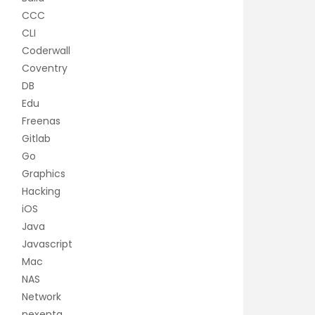
CCC
CLI
Coderwall
Coventry
DB
Edu
Freenas
Gitlab
Go
Graphics
Hacking
iOS
Java
Javascript
Mac
NAS
Network
nexenta