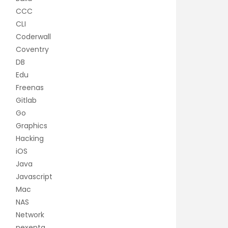
CCC
CLI
Coderwall
Coventry
DB
Edu
Freenas
Gitlab
Go
Graphics
Hacking
iOS
Java
Javascript
Mac
NAS
Network
nexenta