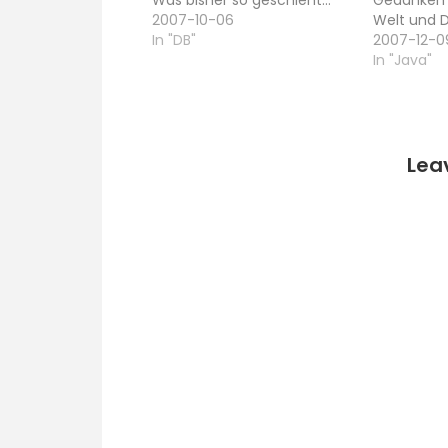
Was bisher so geschieht…
Gedanken 
2007-10-06
Welt und
In "DB"
2007-12-0
In "Java"
Lea