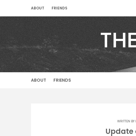
Skip
ABOUT
FRIENDS
to
content
TH
ABOUT
FRIENDS
WRITTEN BY
Update 