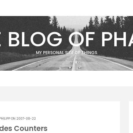
E BLOG OF PH
MY PERSONAL SITE OF THINGS
PHILIPP
ON 2007-08-22
des Counters