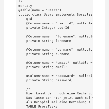
*/

@Entity

@Table(name = "Users")

public class Users implements Serializable {

    @Id

    @Column(name = "user_id", nullable = false)
    private Integer userId;

    @Column(name = "forename", nullable = false
    private String forename;

    @Column(name = "surname", nullable = false)
    private String surname;

    @Column(name = "email", nullable = false)

    private String email;

    @Column(name = "password", nullable = false
    private String password;

    /*

    Hier kommt dann noch eine Reihe von den Bez
    Das lasse ich hier jetzt auch mal weg, weil
    Als Beispiel mal eine Beziehung zu der Tabl
    TABLE UsersTasks
