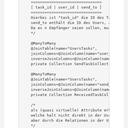
    ===============================

    [ task_id | user_id | send_to ]

    ===============================

    Hierbei ist "task_id" die ID des Tasks ;-)
    send_to enthält die ID des Users, an den de
    Da es n Empfänger seien sollen, muss das ga
    */

    @ManyToMany

    @JoinTable(name="UsersTasks",

    joinColumns=@JoinColumn(name="user_id"),

    inverseJoinColumns=@JoinColumn(name="task_i
    private Collection SendTaskCollection;

    @ManyToMany

    @JoinTable(name="UsersTasks",

    joinColumns=@JoinColumn(name="send_to"),

    inverseJoinColumns=@JoinColumn(name="task_i
    private Collection ReceivedTaskCollection;

    /*

    als (quasi virtuelle) Attribute erhält jede
    welche halt nicht direkt in der Users Tabel
    aber durch die Relationen in der UsersTasks
    */
