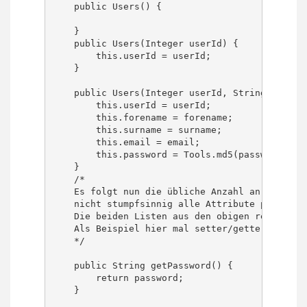
    public Users() {

    }

    public Users(Integer userId) {

        this.userId = userId;

    }

    public Users(Integer userId, String forenam
        this.userId = userId;

        this.forename = forename;

        this.surname = surname;

        this.email = email;

        this.password = Tools.md5(password);

    }

    /*

    Es folgt nun die übliche Anzahl an gettern/
    nicht stumpfsinnig alle Attribute per set 
    Die beiden Listen aus den obigen relatione
    Als Beispiel hier mal setter/getter für das
    */

    public String getPassword() {

        return password;

    }
