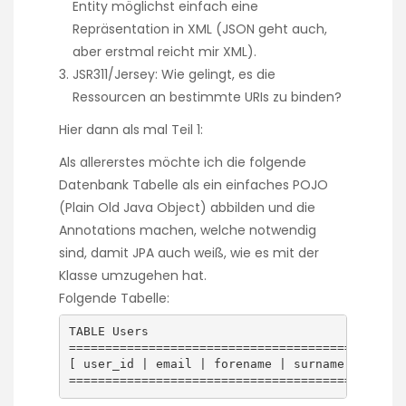
Entity möglichst einfach eine
Repräsentation in XML (JSON geht auch,
aber erstmal reicht mir XML).
JSR311/Jersey: Wie gelingt, es die
Ressourcen an bestimmte URIs zu binden?
Hier dann als mal Teil 1:
Als allererstes möchte ich die folgende
Datenbank Tabelle als ein einfaches POJO
(Plain Old Java Object) abbilden und die
Annotations machen, welche notwendig
sind, damit JPA auch weiß, wie es mit der
Klasse umzugehen hat.
Folgende Tabelle:
TABLE Users

===============================================
[ user_id | email | forename | surname | passwo
==============================================