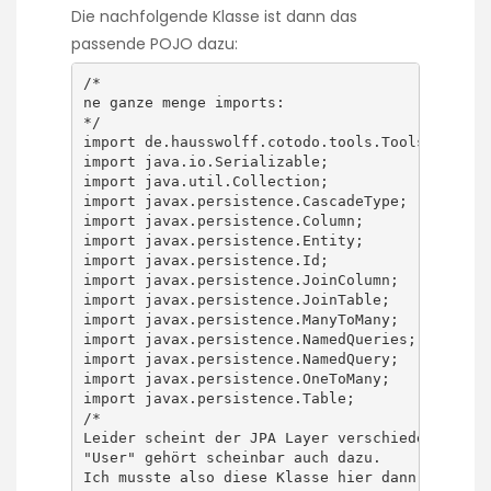
Die nachfolgende Klasse ist dann das
passende POJO dazu:
/*

ne ganze menge imports:

*/

import de.hausswolff.cotodo.tools.Tools;

import java.io.Serializable;

import java.util.Collection;

import javax.persistence.CascadeType;

import javax.persistence.Column;

import javax.persistence.Entity;

import javax.persistence.Id;

import javax.persistence.JoinColumn;

import javax.persistence.JoinTable;

import javax.persistence.ManyToMany;

import javax.persistence.NamedQueries;

import javax.persistence.NamedQuery;

import javax.persistence.OneToMany;

import javax.persistence.Table;

/*

Leider scheint der JPA Layer verschiedene Schlü
"User" gehört scheinbar auch dazu.

Ich musste also diese Klasse hier dann Users ne