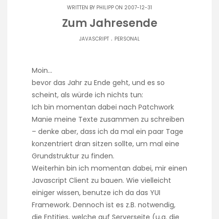
WRITTEN BY
PHILIPP
ON 2007-12-31
Zum Jahresende
.
JAVASCRIPT
PERSONAL
Moin…
bevor das Jahr zu Ende geht, und es so
scheint, als würde ich nichts tun:
Ich bin momentan dabei nach Patchwork
Manie meine Texte zusammen zu schreiben
– denke aber, dass ich da mal ein paar Tage
konzentriert dran sitzen sollte, um mal eine
Grundstruktur zu finden.
Weiterhin bin ich momentan dabei, mir einen
Javascript Client zu bauen. Wie vielleicht
einiger wissen, benutze ich da das YUI
Framework. Dennoch ist es z.B. notwendig,
die Entities, welche auf Serverseite (u.a. die