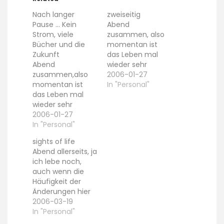
Nach langer
zweiseitig
Pause … Kein
Abend
Strom, viele
zusammen, also
Bücher und die
momentan ist
Zukunft
das Leben mal
Abend
wieder sehr
zusammen,also
zweiseitig. Zum
2006-01-27
momentan ist
einen hocke ich
In "Personal"
das Leben mal
die meiste Zeit
wieder sehr
über meinen FH
zweiseitig. Zum
2006-01-27
Unterlagen, weil in
einen hocke ich
In "Personal"
gut einer Woche
die meiste Zeit
die ersten
sights of life
über meinen FH
Klausuren wieder
Abend allerseits, ja
Unterlagen, weil in
anstehen . Naja
ich lebe noch,
gut einer Woche
das gute ist, dass
auch wenn die
die ersten
wenn ich damit
Häufigkeit der
Klausuren wieder
fertig bin, der
Änderungen hier
anstehen :-(.Naja
lustige (weil
etwas anderes
2006-03-19
das gute ist, dass
interessante) Teil
aussagen mag
In "Personal"
wenn ich damit
des Studiums…
:)Letztendlich